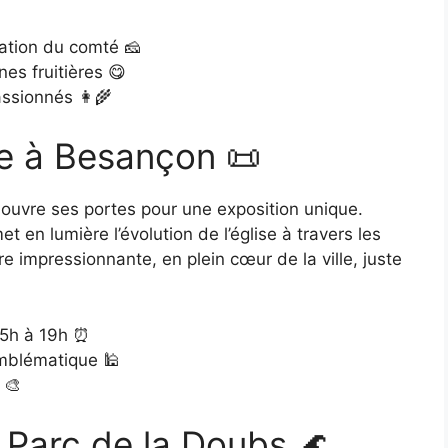
ation du comté 🧀
es fruitières 😋
ssionnés 👩‍🌾
re à Besançon 📜
uvre ses portes pour une exposition unique.
t en lumière l’évolution de l’église à travers les
e impressionnante, en plein cœur de la ville, juste
 15h à 19h ⏰
emblématique 🕌
 🎨
Parc de la Doubs 🌊