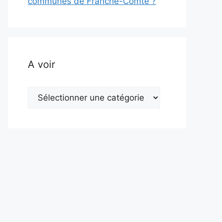
communes de Franche-Comté ?
A voir
A
voir