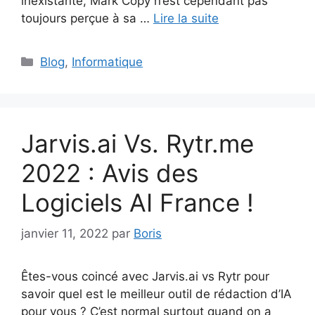
inexistante, Mark Copy n’est cependant pas
toujours perçue à sa …
Lire la suite
Catégories
Blog
,
Informatique
Jarvis.ai Vs. Rytr.me
2022 : Avis des
Logiciels AI France !
janvier 11, 2022
par
Boris
Êtes-vous coincé avec Jarvis.ai vs Rytr pour
savoir quel est le meilleur outil de rédaction d’IA
pour vous ? C’est normal surtout quand on a