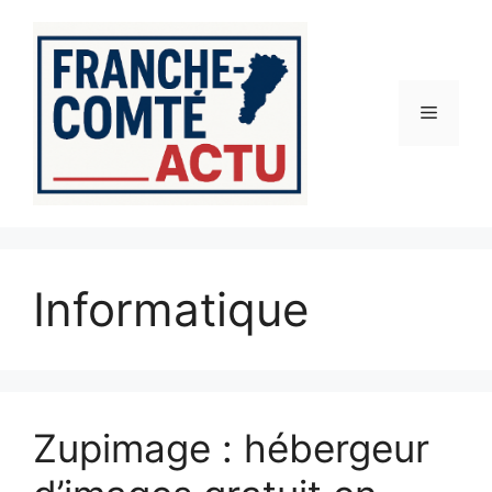
Aller
au
contenu
Menu
Informatique
Zupimage : hébergeur