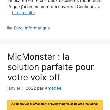
amusante entre ces deux excellents rédacteurs
IA que j’ai récemment découverts ! Continuez à
…
Lire la suite
Catégories
Blog
,
Informatique
MicMonster : la
solution parfaite pour
votre voix off
janvier 1, 2022
par
Amédée