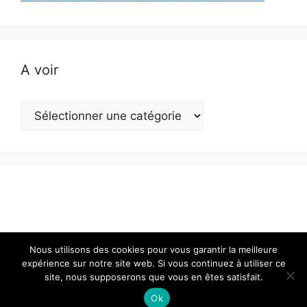
A voir
A
voir
Nous utilisons des cookies pour vous garantir la meilleure
expérience sur notre site web. Si vous continuez à utiliser ce
site, nous supposerons que vous en êtes satisfait.
© 2026 Actualité en Franche-Comté
• Construit avec
GeneratePress
Ok