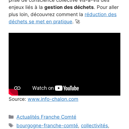
prise de conscience collective vis-à-vis des
enjeux liés à la
gestion des déchets
. Pour aller
plus loin, découvrez comment la
réduction des
déchets se met en pratique
. 🚀
Source:
www.info-chalon.com
Catégories
Actualités Franche Comté
Étiquettes
bourgogne-franche-comté
,
collectivités
,