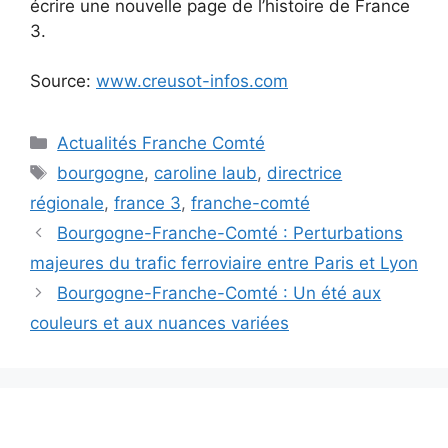
écrire une nouvelle page de l’histoire de France
3.
Source:
www.creusot-infos.com
Catégories
Actualités Franche Comté
Étiquettes
bourgogne
,
caroline laub
,
directrice
régionale
,
france 3
,
franche-comté
Bourgogne-Franche-Comté : Perturbations
majeures du trafic ferroviaire entre Paris et Lyon
Bourgogne-Franche-Comté : Un été aux
couleurs et aux nuances variées