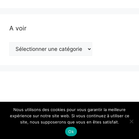
A voir
A
voir
Nous utilisons des cookies pour vous garantir la meilleure
expérience sur notre site web. Si vous continuez à utiliser ce
site, nous supposerons que vous en êtes satisfait.
© 2026 Actualité en Franche-Comté
• Construit avec
GeneratePress
Ok