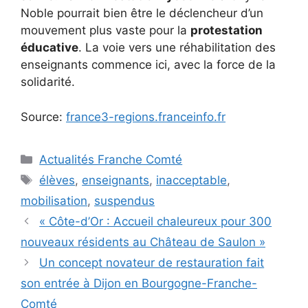
Noble pourrait bien être le déclencheur d’un
mouvement plus vaste pour la
protestation
éducative
. La voie vers une réhabilitation des
enseignants commence ici, avec la force de la
solidarité.
Source:
france3-regions.franceinfo.fr
Catégories
Actualités Franche Comté
Étiquettes
élèves
,
enseignants
,
inacceptable
,
mobilisation
,
suspendus
« Côte-d’Or : Accueil chaleureux pour 300
nouveaux résidents au Château de Saulon »
Un concept novateur de restauration fait
son entrée à Dijon en Bourgogne-Franche-
Comté