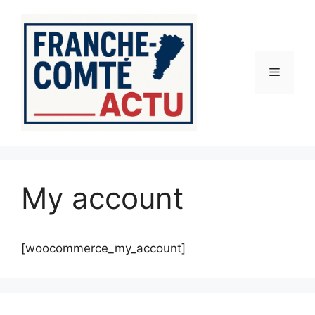
Aller
au
contenu
Menu
My account
[woocommerce_my_account]