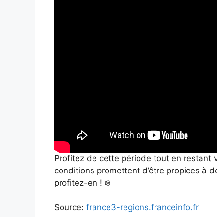
Profitez de cette période tout en restant v
conditions promettent d’être propices à de
profitez-en ! ❄️
Source:
france3-regions.franceinfo.fr