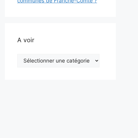
communes de Franche-Comté ?
A voir
A
voir