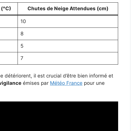
 (°C)
Chutes de Neige Attendues (cm)
10
8
5
7
détériorent, il est crucial d’être bien informé et
vigilance
émises par
Météo France
pour une