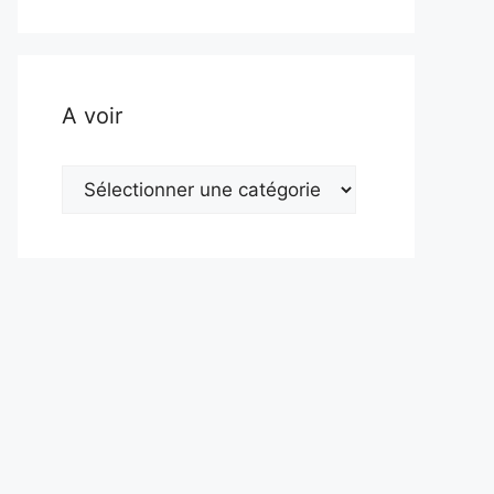
A voir
A
voir