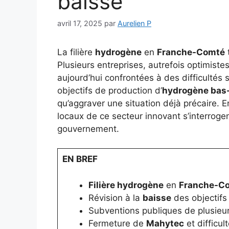
baisse
avril 17, 2025
par
Aurelien P
La filière
hydrogène
en
Franche-Comté
t
Plusieurs entreprises, autrefois optimist
aujourd’hui confrontées à des difficultés s
objectifs de production d’
hydrogène bas
qu’aggraver une situation déjà précaire. E
locaux de ce secteur innovant s’interroge
gouvernement.
EN BREF
Filière hydrogène
en
Franche-C
Révision à la
baisse
des objectifs
Subventions publiques de plusieurs
Fermeture de
Mahytec
et difficul