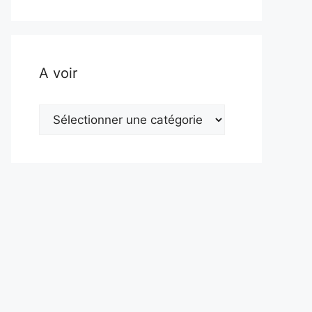
A voir
A
voir