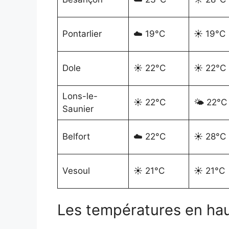
Pontarlier
☁️ 19°C
☀️ 19°C
Dole
☀️ 22°C
☀️ 22°C
Lons-le-
☀️ 22°C
🌤️ 22°C
Saunier
Belfort
☁️ 22°C
☀️ 28°C
Vesoul
☀️ 21°C
☀️ 21°C
Les températures en ha