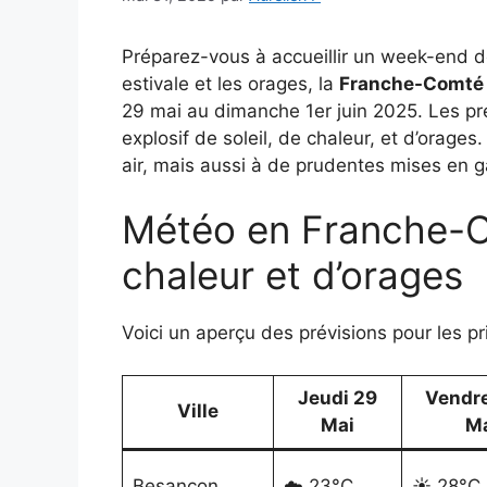
Préparez-vous à accueillir un week-end de 
estivale et les orages, la
Franche-Comté
29 mai au dimanche 1er juin 2025. Les pr
explosif de soleil, de chaleur, et d’orages
air, mais aussi à de prudentes mises en 
Météo en Franche-C
chaleur et d’orages
Voici un aperçu des prévisions pour les pr
Jeudi 29
Vendre
Ville
Mai
M
Besançon
☁️ 23°C
☀️ 28°C