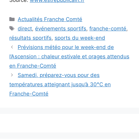
Catégories
Actualités Franche Comté
Étiquettes
direct
,
événements sportifs
,
franche-comté
,
résultats sportifs
,
sports du week-end
Prévisions météo pour le week-end de
l’Ascension : chaleur estivale et orages attendus
en Franche-Comté
Samedi, préparez-vous pour des
températures atteignant jusqu’à 30°C en
Franche-Comté