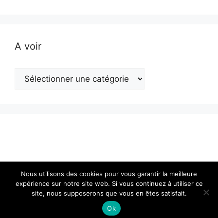
A voir
A
voir
Nous utilisons des cookies pour vous garantir la meilleure
expérience sur notre site web. Si vous continuez à utiliser ce
site, nous supposerons que vous en êtes satisfait.
© 2026 Actualité en Franche-Comté
• Construit avec
GeneratePress
Ok