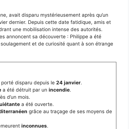
ône, avait disparu mystérieusement après qu’un
vier dernier. Depuis cette date fatidique, amis et
drant une mobilisation intense des autorités.
tes annoncent sa découverte : Philippe a été
 soulagement et de curiosité quant à son étrange
, porté disparu depuis le
24 janvier
.
e
a été détruit par un
incendie
.
ès d’un mois.
quiétante
a été ouverte.
diterranéen
grâce au traçage de ses moyens de
demeurent
inconnues
.