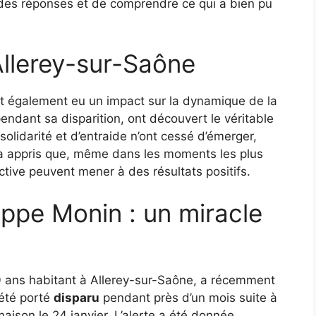
des réponses et de comprendre ce qui a bien pu
’Allerey-sur-Saône
ont également eu un impact sur la dynamique de la
pendant sa disparition, ont découvert le véritable
olidarité et d’entraide n’ont cessé d’émerger,
le a appris que, même dans les moments les plus
ective peuvent mener à des résultats positifs.
lippe Monin : un miracle
0 ans habitant à Allerey-sur-Saône, a récemment
 été porté
disparu
pendant près d’un mois suite à
aison le 24 janvier. L’alerte a été donnée