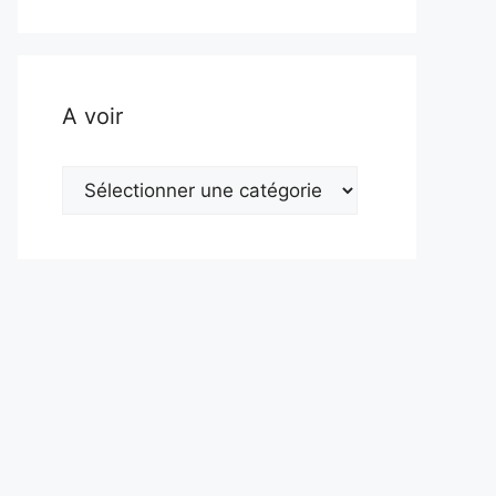
A voir
A
voir