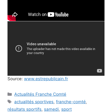
Source:
www.estrepublicain.fr
Catégories
Actualités Franche Comté
Étiquettes
actualités sportives
,
franche-comté
,
résultats sportifs
,
samedi
,
sport