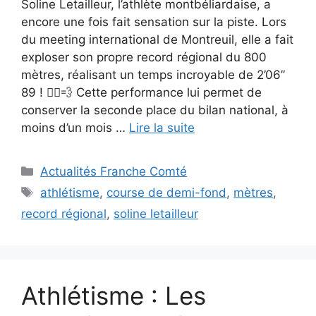
Soline Letailleur, l’athlète montbéliardaise, a
encore une fois fait sensation sur la piste. Lors
du meeting international de Montreuil, elle a fait
exploser son propre record régional du 800
mètres, réalisant un temps incroyable de 2’06”
89 ! 🏃‍♀️💨 Cette performance lui permet de
conserver la seconde place du bilan national, à
moins d’un mois …
Lire la suite
Catégories
Actualités Franche Comté
Étiquettes
athlétisme
,
course de demi-fond
,
mètres
,
record régional
,
soline letailleur
Athlétisme : Les