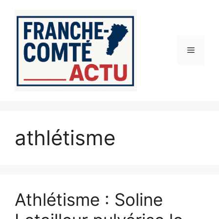
Aller
au
contenu
Menu
athlétisme
Athlétisme : Soline