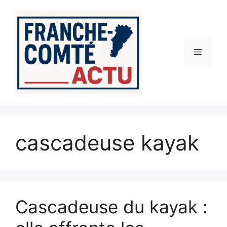
Aller
au
contenu
Menu
cascadeuse kayak
Cascadeuse du kayak :