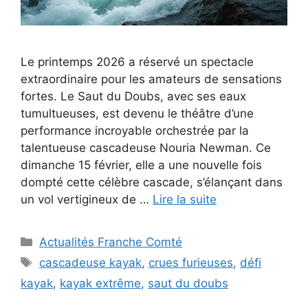
Le printemps 2026 a réservé un spectacle
extraordinaire pour les amateurs de sensations
fortes. Le Saut du Doubs, avec ses eaux
tumultueuses, est devenu le théâtre d’une
performance incroyable orchestrée par la
talentueuse cascadeuse Nouria Newman. Ce
dimanche 15 février, elle a une nouvelle fois
dompté cette célèbre cascade, s’élançant dans
un vol vertigineux de …
Lire la suite
Catégories
Actualités Franche Comté
Étiquettes
cascadeuse kayak
,
crues furieuses
,
défi
kayak
,
kayak extrême
,
saut du doubs