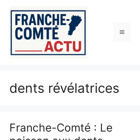
Aller
au
contenu
Menu
dents révélatrices
Franche-Comté : Le