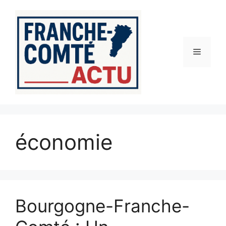
Aller
au
contenu
Menu
économie
Bourgogne-Franche-