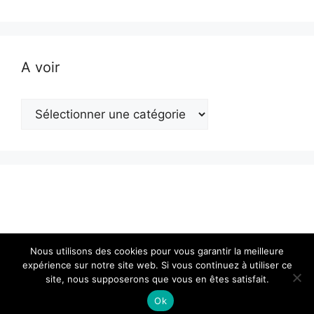
A voir
A
voir
Nous utilisons des cookies pour vous garantir la meilleure
expérience sur notre site web. Si vous continuez à utiliser ce
site, nous supposerons que vous en êtes satisfait.
© 2026 Actualité en Franche-Comté
• Construit avec
GeneratePress
Ok