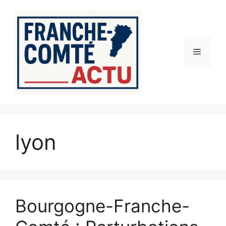
Aller
au
contenu
Menu
lyon
Bourgogne-Franche-