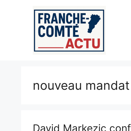
Aller
au
contenu
nouveau mandat
David Markezic confi