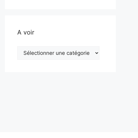
A voir
A
voir