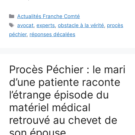
Catégories
Actualités Franche Comté
Étiquettes
avocat
,
experts
,
obstacle à la vérité
,
procès
péchier
,
réponses décalées
Procès Péchier : le mari
d’une patiente raconte
l’étrange épisode du
matériel médical
retrouvé au chevet de
son épouse