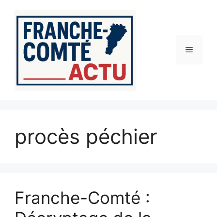
Aller
au
contenu
Menu
procès péchier
Franche-Comté :