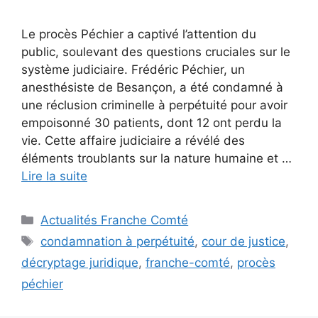
Le procès Péchier a captivé l’attention du
public, soulevant des questions cruciales sur le
système judiciaire. Frédéric Péchier, un
anesthésiste de Besançon, a été condamné à
une réclusion criminelle à perpétuité pour avoir
empoisonné 30 patients, dont 12 ont perdu la
vie. Cette affaire judiciaire a révélé des
éléments troublants sur la nature humaine et …
Lire la suite
Catégories
Actualités Franche Comté
Étiquettes
condamnation à perpétuité
,
cour de justice
,
décryptage juridique
,
franche-comté
,
procès
péchier