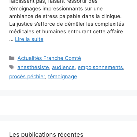
faiblissent pas, faisant ressortir des
témoignages impressionnants sur une
ambiance de stress palpable dans la clinique.
La justice s’efforce de démêler les complexités
médicales et humaines entourant cette affaire
…
Lire la suite
Catégories
Actualités Franche Comté
Étiquettes
anesthésiste
,
audience
,
empoisonnements
,
procès péchier
,
témoignage
Les publications récentes