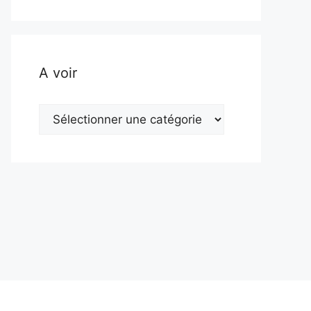
A voir
A
voir