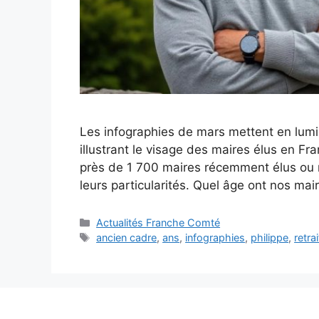
Les infographies de mars mettent en lumièr
illustrant le visage des maires élus en F
près de 1 700 maires récemment élus ou réé
leurs particularités. Quel âge ont nos ma
Catégories
Actualités Franche Comté
Étiquettes
ancien cadre
,
ans
,
infographies
,
philippe
,
retra