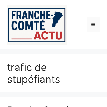
Aller
au
contenu
Menu
trafic de
stupéfiants