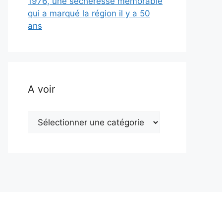
1976, une sécheresse mémorable
qui a marqué la région il y a 50
ans
A voir
A
voir