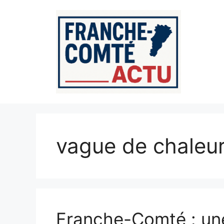
Aller
au
contenu
vague de chaleu
Franche-Comté : une