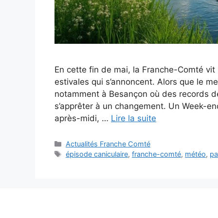
En cette fin de mai, la Franche-Comté vit
estivales qui s’annoncent. Alors que le m
notamment à Besançon où des records de 
s’apprêter à un changement. Un Week-en
après-midi, …
Lire la suite
Catégories
Actualités Franche Comté
Étiquettes
épisode caniculaire
,
franche-comté
,
météo
,
pa