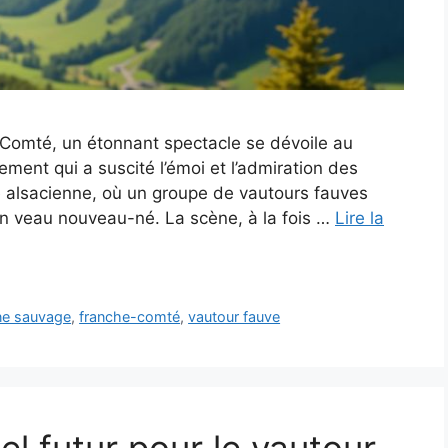
-Comté, un étonnant spectacle se dévoile au
ment qui a suscité l’émoi et l’admiration des
alsacienne, où un groupe de vautours fauves
’un veau nouveau-né. La scène, à la fois …
Lire la
ne sauvage
,
franche-comté
,
vautour fauve
l futur pour le vautour