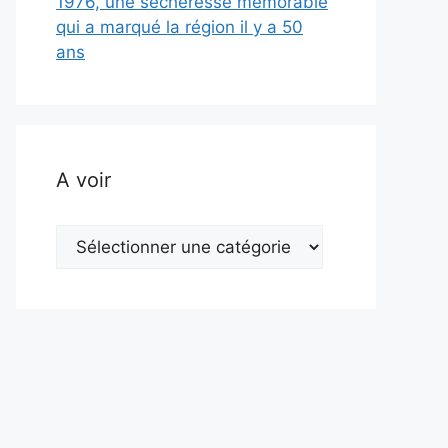
1976, une sécheresse mémorable
qui a marqué la région il y a 50
ans
A voir
A
voir