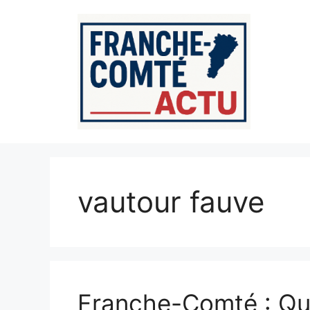
Aller
au
contenu
vautour fauve
Franche-Comté : Que