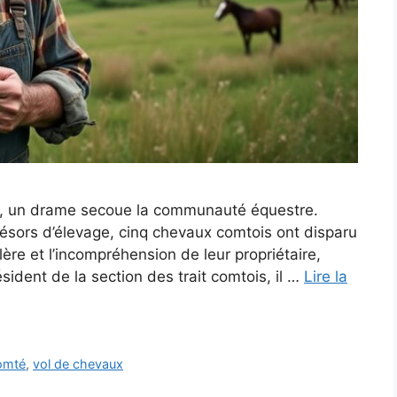
é, un drame secoue la communauté équestre.
résors d’élevage, cinq chevaux comtois ont disparu
lère et l’incompréhension de leur propriétaire,
sident de la section des trait comtois, il …
Lire la
omté
,
vol de chevaux