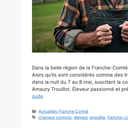
Dans la belle région de la Franche-Comt
Alors qu’ils sont considérés comme des t
dans la nuit du 7 au 8 mai, suscitant la co
Amaury Trouillot. Éleveur passionné et pré
suite
Catégories
Actualités Franche Comté
Étiquettes
chevaux comtois
,
éleveur
,
enquête
,
franche-c