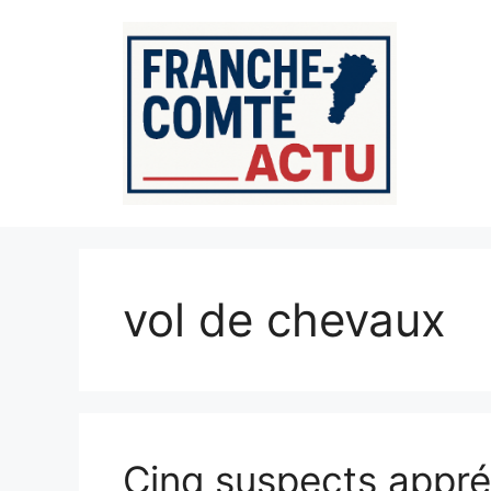
Aller
au
contenu
vol de chevaux
Cinq suspects appr