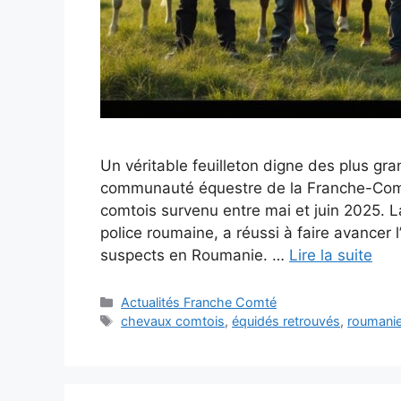
Un véritable feuilleton digne des plus gra
communauté équestre de la Franche-Comt
comtois survenu entre mai et juin 2025. L
police roumaine, a réussi à faire avancer l
suspects en Roumanie. …
Lire la suite
Catégories
Actualités Franche Comté
Étiquettes
chevaux comtois
,
équidés retrouvés
,
roumani