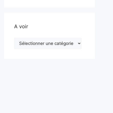
A voir
A
voir