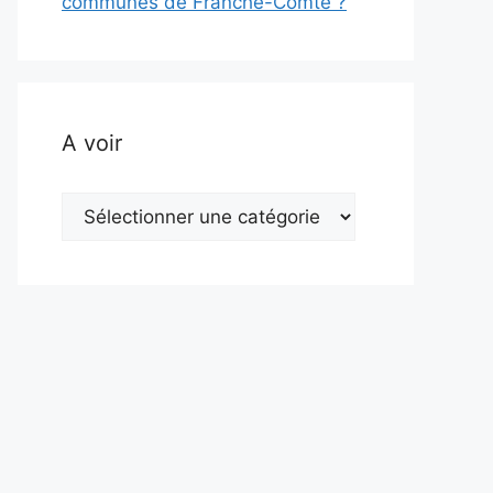
communes de Franche-Comté ?
A voir
A
voir