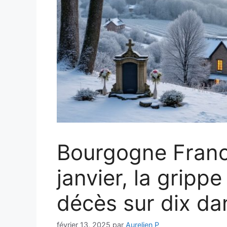
Bourgogne Fran
janvier, la gripp
décès sur dix da
février 13, 2025
par
Aurelien P