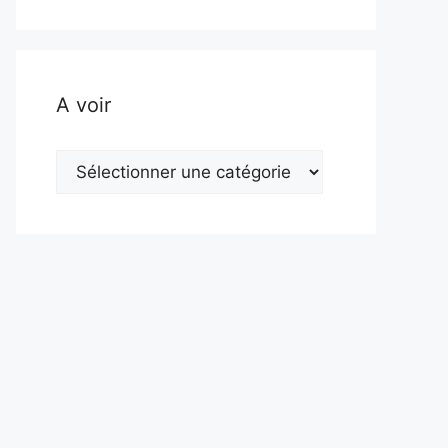
A voir
A
voir