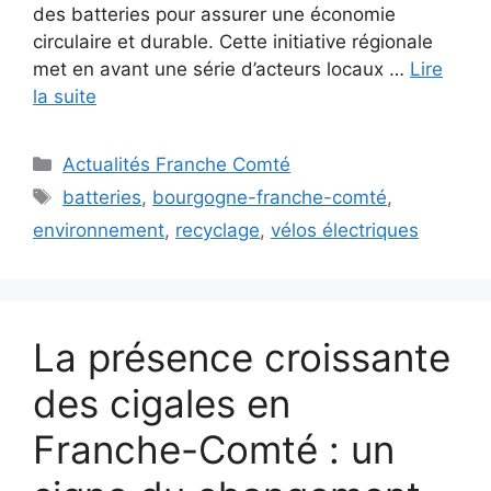
des batteries pour assurer une économie
circulaire et durable. Cette initiative régionale
met en avant une série d’acteurs locaux …
Lire
la suite
Catégories
Actualités Franche Comté
Étiquettes
batteries
,
bourgogne-franche-comté
,
environnement
,
recyclage
,
vélos électriques
La présence croissante
des cigales en
Franche-Comté : un