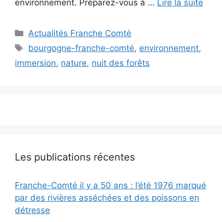
environnement. Préparez-vous à …
Lire la suite
Catégories
Actualités Franche Comté
Étiquettes
bourgogne-franche-comté
,
environnement
,
immersion
,
nature
,
nuit des forêts
Les publications récentes
Franche-Comté il y a 50 ans : l’été 1976 marqué
par des rivières asséchées et des poissons en
détresse