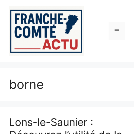
Aller
au
contenu
Menu
borne
Lons-le-Saunier :