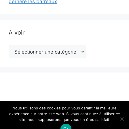
derrière les barreaux
A voir
A
voir
Nous utilisons des cookies pour vous garantir la meilleure
expérience sur notre site web. Si vous continuez à utiliser ce
site, nous supposerons que vous en êtes satisfait.
© 2026 Actualité en Franche-Comté
• Construit avec
GeneratePress
Ok