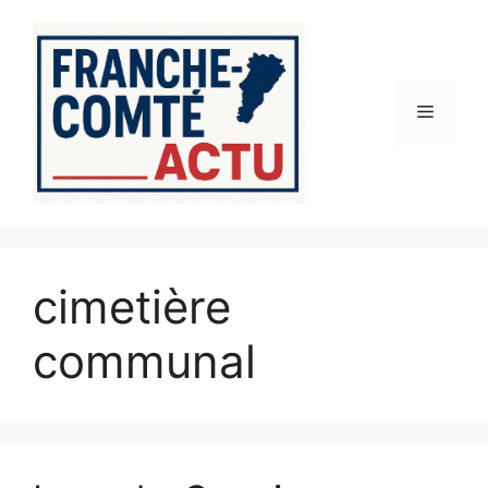
Aller
au
contenu
Menu
cimetière
communal