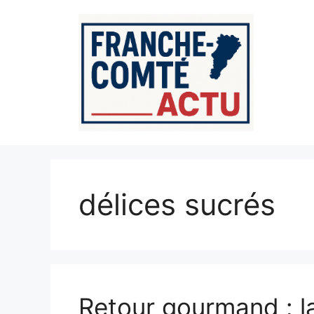
Aller
au
contenu
délices sucrés
Retour gourmand : la 