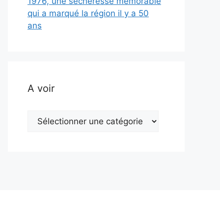
1976, une sécheresse mémorable
qui a marqué la région il y a 50
ans
A voir
A
voir