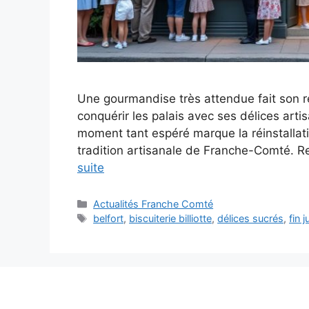
Une gourmandise très attendue fait son reto
conquérir les palais avec ses délices artis
moment tant espéré marque la réinstallat
tradition artisanale de Franche-Comté. Ret
suite
Catégories
Actualités Franche Comté
Étiquettes
belfort
,
biscuiterie billiotte
,
délices sucrés
,
fin j