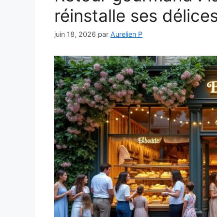
réinstalle ses délices 
juin 18, 2026
par
Aurelien P