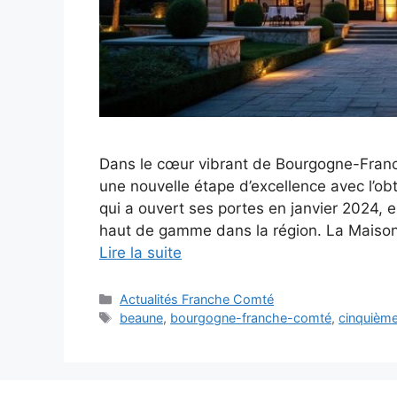
Dans le cœur vibrant de Bourgogne-Franc
une nouvelle étape d’excellence avec l’ob
qui a ouvert ses portes en janvier 2024,
haut de gamme dans la région. La Maison 
Lire la suite
Catégories
Actualités Franche Comté
Étiquettes
beaune
,
bourgogne-franche-comté
,
cinquième