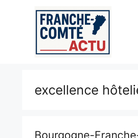
Aller
au
contenu
excellence hôteli
Bourgogne-Franche-