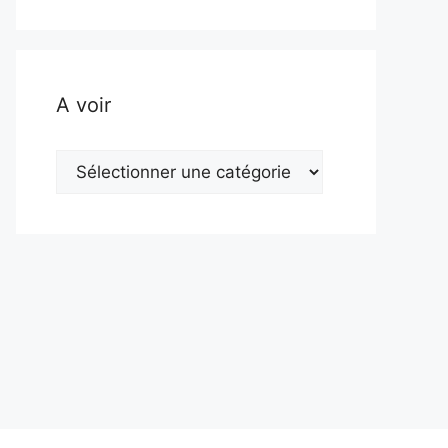
A voir
A
voir