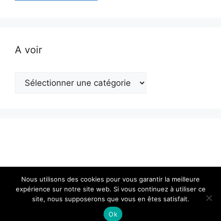
A voir
A
voir
Nous utilisons des cookies pour vous garantir la meilleure
expérience sur notre site web. Si vous continuez à utiliser ce
site, nous supposerons que vous en êtes satisfait.
© 2026 Actualité en Franche-Comté
• Construit avec
GeneratePress
Ok