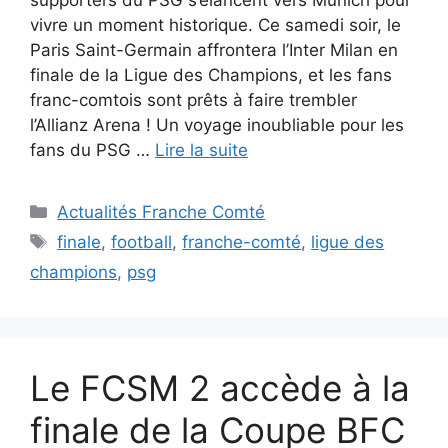
vivre un moment historique. Ce samedi soir, le
Paris Saint-Germain affrontera l’Inter Milan en
finale de la Ligue des Champions, et les fans
franc-comtois sont prêts à faire trembler
l’Allianz Arena ! Un voyage inoubliable pour les
fans du PSG …
Lire la suite
Catégories
Actualités Franche Comté
Étiquettes
finale
,
football
,
franche-comté
,
ligue des
champions
,
psg
Le FCSM 2 accède à la
finale de la Coupe BFC