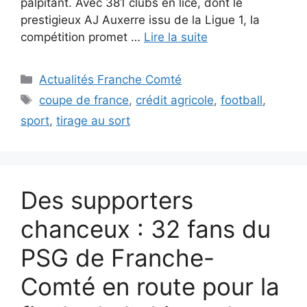
palpitant. Avec 381 clubs en lice, dont le
prestigieux AJ Auxerre issu de la Ligue 1, la
compétition promet …
Lire la suite
Catégories
Actualités Franche Comté
Étiquettes
coupe de france
,
crédit agricole
,
football
,
sport
,
tirage au sort
Des supporters
chanceux : 32 fans du
PSG de Franche-
Comté en route pour la