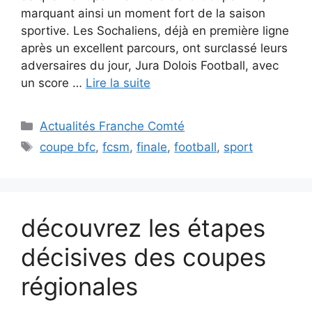
marquant ainsi un moment fort de la saison
sportive. Les Sochaliens, déjà en première ligne
après un excellent parcours, ont surclassé leurs
adversaires du jour, Jura Dolois Football, avec
un score …
Lire la suite
Catégories
Actualités Franche Comté
Étiquettes
coupe bfc
,
fcsm
,
finale
,
football
,
sport
découvrez les étapes
décisives des coupes
régionales