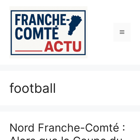
Aller
au
contenu
Menu
football
Nord Franche-Comté :