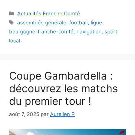
Catégories
Actualités Franche Comté
Étiquettes
assemblée générale
,
football
,
ligue
bourgogne-franche-comté
,
navigation
,
sport
local
Coupe Gambardella :
découvrez les matchs
du premier tour !
août 7, 2025
par
Aurelien P