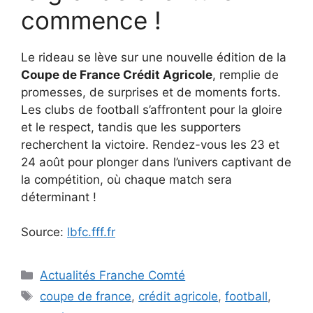
commence !
Le rideau se lève sur une nouvelle édition de la
Coupe de France Crédit Agricole
, remplie de
promesses, de surprises et de moments forts.
Les clubs de football s’affrontent pour la gloire
et le respect, tandis que les supporters
recherchent la victoire. Rendez-vous les 23 et
24 août pour plonger dans l’univers captivant de
la compétition, où chaque match sera
déterminant !
Source:
lbfc.fff.fr
Catégories
Actualités Franche Comté
Étiquettes
coupe de france
,
crédit agricole
,
football
,