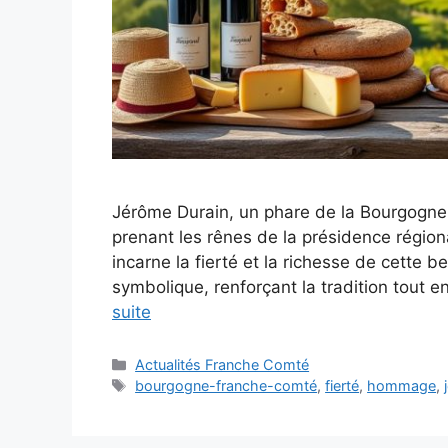
Jérôme Durain, un phare de la Bourgogne-
prenant les rênes de la présidence régional
incarne la fierté et la richesse de cette 
symbolique, renforçant la tradition tout 
suite
Catégories
Actualités Franche Comté
Étiquettes
bourgogne-franche-comté
,
fierté
,
hommage
,