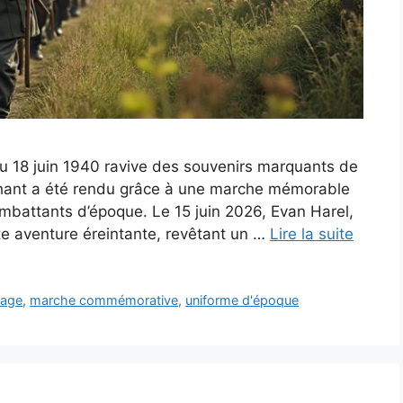
du 18 juin 1940 ravive des souvenirs marquants de
chant a été rendu grâce à une marche mémorable
ombattants d’époque. Le 15 juin 2026, Evan Harel,
te aventure éreintante, revêtant un …
Lire la suite
age
,
marche commémorative
,
uniforme d'époque