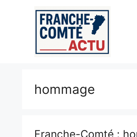
Aller
au
contenu
hommage
Franche-Comté : ho