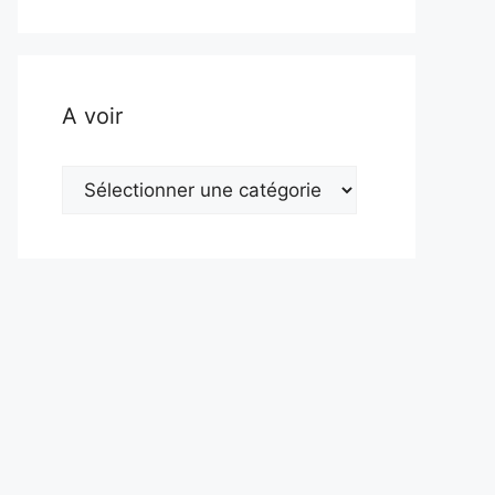
A voir
A
voir