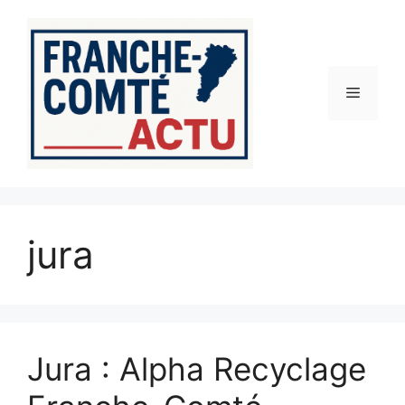
Aller
au
contenu
Menu
jura
Jura : Alpha Recyclage