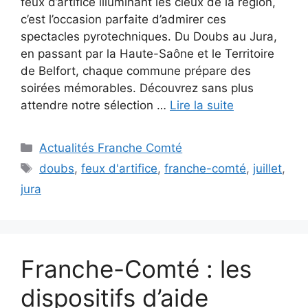
feux d’artifice illuminant les cieux de la région,
c’est l’occasion parfaite d’admirer ces
spectacles pyrotechniques. Du Doubs au Jura,
en passant par la Haute-Saône et le Territoire
de Belfort, chaque commune prépare des
soirées mémorables. Découvrez sans plus
attendre notre sélection …
Lire la suite
Catégories
Actualités Franche Comté
Étiquettes
doubs
,
feux d'artifice
,
franche-comté
,
juillet
,
jura
Franche-Comté : les
dispositifs d’aide