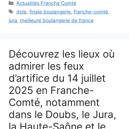
Catégories
Actualités Franche Comté
Étiquettes
dole
,
finale boulangerie
,
franche-comté
,
jura
,
meilleure boulangerie de france
Découvrez les lieux où
admirer les feux
d’artifice du 14 juillet
2025 en Franche-
Comté, notamment
dans le Doubs, le Jura,
la Haute-Saône et le