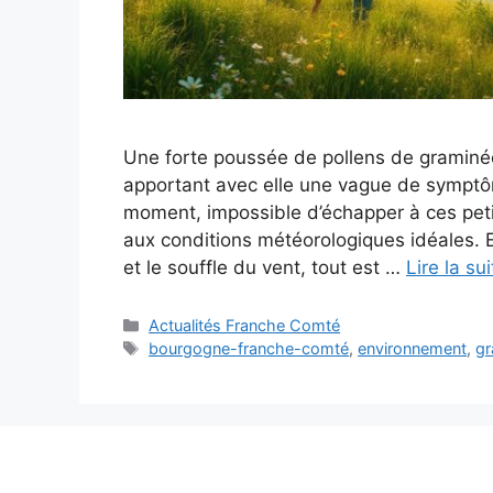
Une forte poussée de pollens de graminé
apportant avec elle une vague de symptôm
moment, impossible d’échapper à ces peti
aux conditions météorologiques idéales. E
et le souffle du vent, tout est …
Lire la sui
Catégories
Actualités Franche Comté
Étiquettes
bourgogne-franche-comté
,
environnement
,
gr