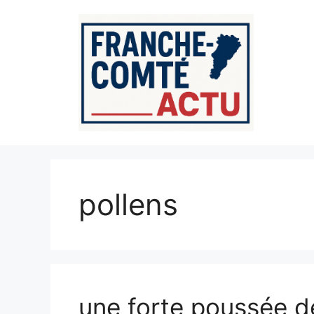
Aller
au
contenu
pollens
une forte poussée d