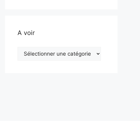
A voir
A
voir