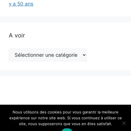
y a 50 ans
A voir
A
voir
Nous utilisons des cookies pour vous garantir la meilleure
expérience sur notre site web. Si vous continuez à utiliser ce
site, nous supposerons que vous en êtes satisfait.
© 2026 Actualité en Franche-Comté
• Construit avec