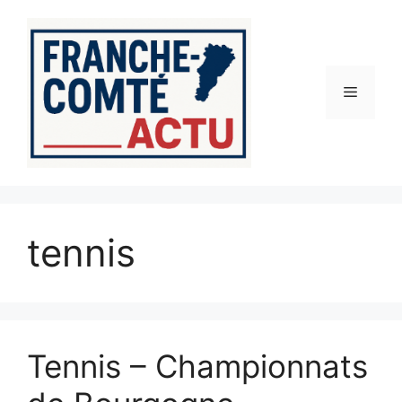
Aller
au
contenu
Menu
tennis
Tennis – Championnats