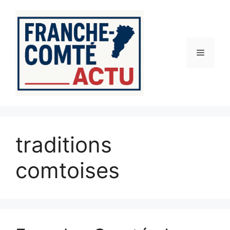
Aller
au
contenu
Menu
traditions
comtoises