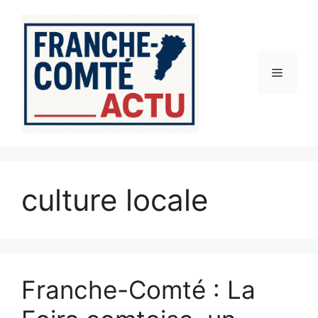
Aller
au
contenu
Menu
culture locale
Franche-Comté : La