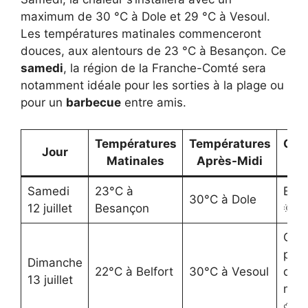
maximum de 30 °C à Dole et 29 °C à Vesoul.
Les températures matinales commenceront
douces, aux alentours de 23 °C à Besançon. Ce
samedi
, la région de la Franche-Comté sera
notamment idéale pour les sorties à la plage ou
pour un
barbecue
entre amis.
Températures
Températures
Con
Jour
Matinales
Après-Midi
M
Samedi
23°C à
Enso
30°C à Dole
12 juillet
Besançon
🌞
Ora
poss
Dimanche
22°C à Belfort
30°C à Vesoul
dans
13 juillet
mon
⛈️