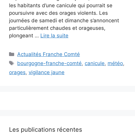
les habitants d’une canicule qui pourrait se
poursuivre avec des orages violents. Les
journées de samedi et dimanche s’annoncent
particulièrement chaudes et orageuses,
plongeant …
Lire la suite
Catégories
Actualités Franche Comté
Étiquettes
bourgogne-franche-comté
,
canicule
,
météo
,
orages
,
vigilance jaune
Les publications récentes