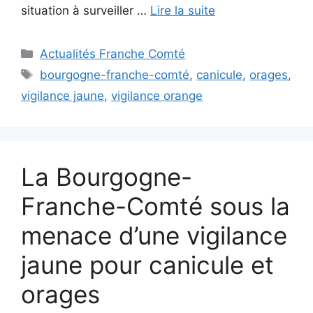
situation à surveiller …
Lire la suite
Catégories
Actualités Franche Comté
Étiquettes
bourgogne-franche-comté
,
canicule
,
orages
,
vigilance jaune
,
vigilance orange
La Bourgogne-
Franche-Comté sous la
menace d’une vigilance
jaune pour canicule et
orages