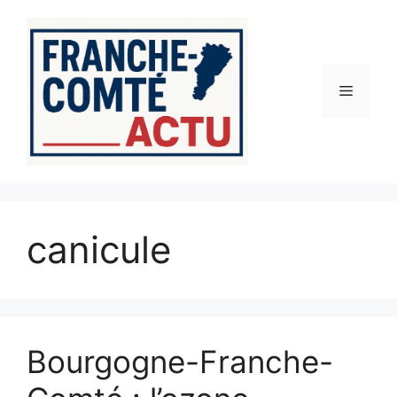
Aller
au
contenu
Menu
canicule
Bourgogne-Franche-